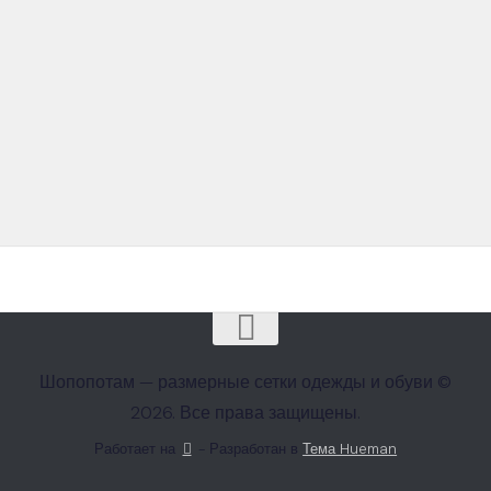
Шопопотам — размерные сетки одежды и обуви ©
2026. Все права защищены.
Работает на
- Разработан в
Тема Hueman