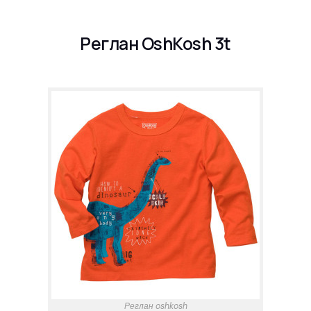
Реглан OshKosh 3t
Реглан oshkosh