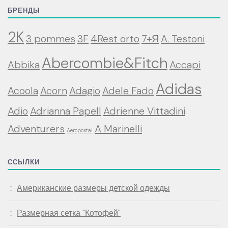
БРЕНДЫ
2K
3 pommes
3F
4Rest orto
7+Я
A. Testoni
Abercombie&Fitch
Abbika
Accapi
Adidas
Acoola
Acorn
Adagio
Adele Fado
Adio
Adrianna Papell
Adrienne Vittadini
Adventurers
A Marinelli
Aeropostal
ССЫЛКИ
Американские размеры детской одежды
Размерная сетка "Котофей"