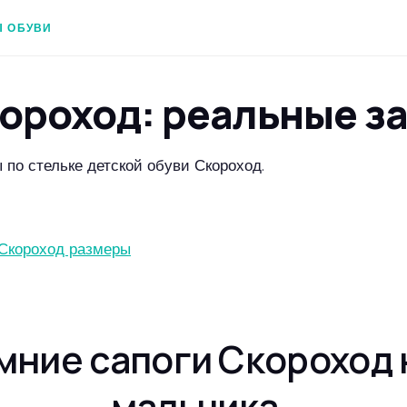
 ОБУВИ
ороход: реальные з
 по стельке детской обуви Скороход.
Скороход размеры
мние сапоги Скороход 
мальчика