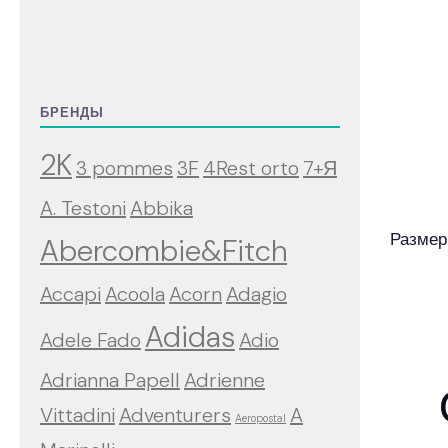
БРЕНДЫ
2K
3 pommes
3F
4Rest orto
7+Я
A. Testoni
Abbika
Размер
Abercombie&Fitch
Accapi
Acoola
Acorn
Adagio
Adidas
Adele Fado
Adio
Adrianna Papell
Adrienne
Vittadini
Adventurers
A
Aeropostal