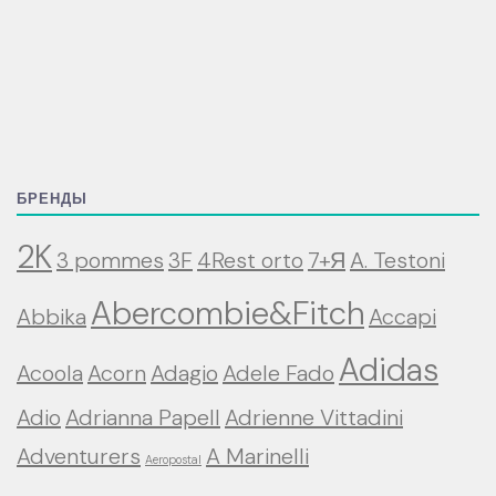
БРЕНДЫ
2K
3 pommes
3F
4Rest orto
7+Я
A. Testoni
Abercombie&Fitch
Abbika
Accapi
Adidas
Acoola
Acorn
Adagio
Adele Fado
Adio
Adrianna Papell
Adrienne Vittadini
Adventurers
A Marinelli
Aeropostal