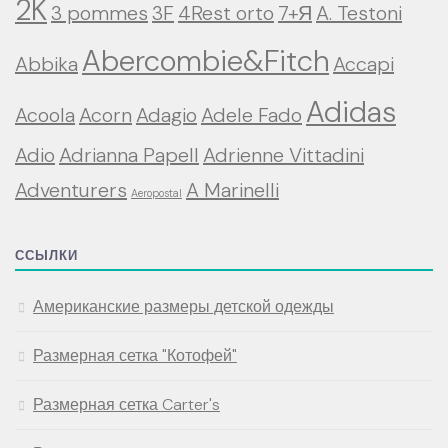
2K
3 pommes
3F
4Rest orto
7+Я
A. Testoni
Abercombie&Fitch
Abbika
Accapi
Adidas
Acoola
Acorn
Adagio
Adele Fado
Adio
Adrianna Papell
Adrienne Vittadini
Adventurers
A Marinelli
Aeropostal
ССЫЛКИ
Американские размеры детской одежды
Размерная сетка "Котофей"
Размерная сетка Carter's