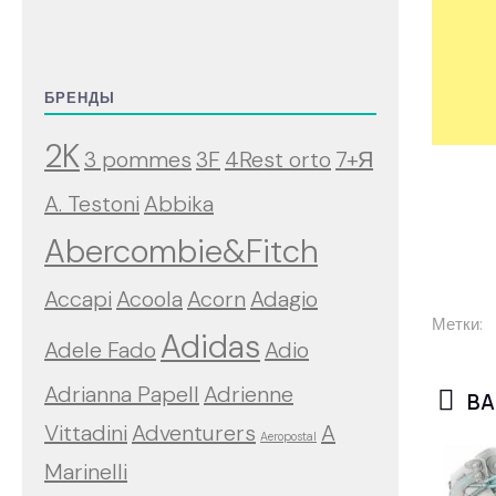
БРЕНДЫ
2K
3 pommes
3F
4Rest orto
7+Я
A. Testoni
Abbika
Abercombie&Fitch
Accapi
Acoola
Acorn
Adagio
Метки:
Adidas
Adele Fado
Adio
Adrianna Papell
Adrienne
ВА
Vittadini
Adventurers
A
Aeropostal
Marinelli