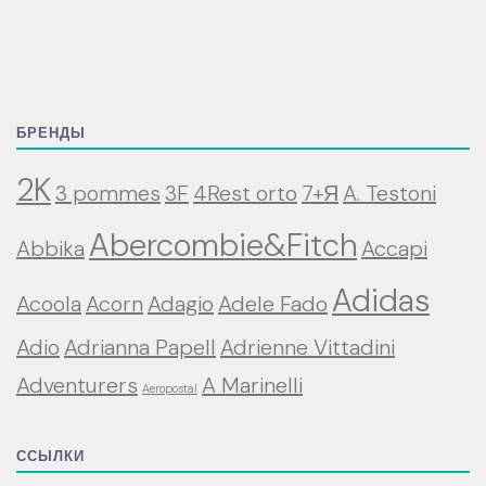
БРЕНДЫ
2K
3 pommes
3F
4Rest orto
7+Я
A. Testoni
Abercombie&Fitch
Abbika
Accapi
Adidas
Acoola
Acorn
Adagio
Adele Fado
Adio
Adrianna Papell
Adrienne Vittadini
Adventurers
A Marinelli
Aeropostal
ССЫЛКИ