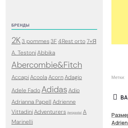
БРЕНДЫ
2K
3 pommes
3F
4Rest orto
7+Я
A. Testoni
Abbika
Abercombie&Fitch
Accapi
Acoola
Acorn
Adagio
Метки:
Adidas
Adele Fado
Adio
ВА
Adrianna Papell
Adrienne
Vittadini
Adventurers
A
Aeropostal
Разме
Marinelli
Adrien