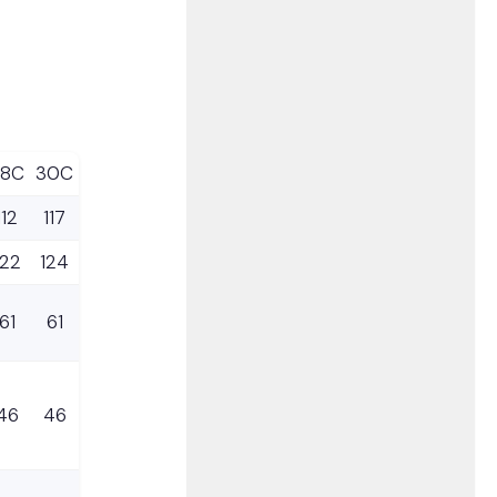
28C
30C
112
117
122
124
61
61
46
46