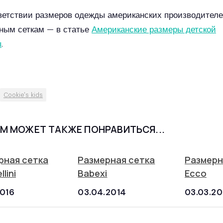
ветствии размеров одежды американских производителе
ным сеткам — в статье
Американские размеры детской
ы
.
Cookie's kids
М МОЖЕТ ТАКЖЕ ПОНРАВИТЬСЯ...
рная сетка
Размерная сетка
Размерн
lini
Babexi
Ecco
2016
03.04.2014
03.03.20