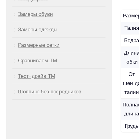
Замеры обуви
Разме
Талия
Замеры одежды
Бедра
Размерные сетки
Длин
Сравниваем ТМ
юбки
От
Тест-драйв ТМ
шеи д
Шоппинг без посредников
талии
Полна
длина
Грудь