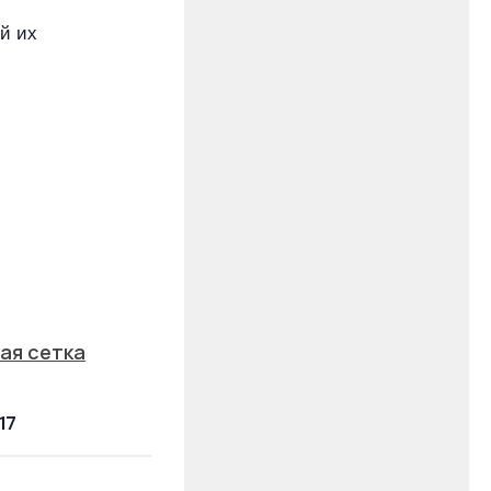
й их
ая сетка
17