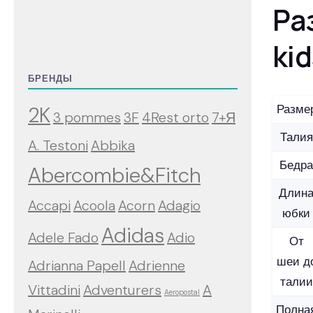
Ра
ki
БРЕНДЫ
Разме
2K
3 pommes
3F
4Rest orto
7+Я
Талия
A. Testoni
Abbika
Бедра
Abercombie&Fitch
Длин
Accapi
Acoola
Acorn
Adagio
юбки
Adidas
Adele Fado
Adio
От
шеи д
Adrianna Papell
Adrienne
талии
Vittadini
Adventurers
A
Aeropostal
Полна