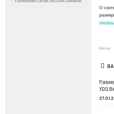
О соот
размер
одежд
Метки:
ВА
Разме
YDG Bel
27.01.