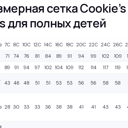
змерная сетка Cookie’s
ds для полных детей
р
7C
8C
10C
12C
14C
16C
18C
20C
22C
24C
26C
71
74
76
81
84
89
91
94
99
102
109
89
91
94
97
102
104
109
112
114
117
119
а
43
46
48
51
51
53
53
56
56
58
58
о
28
30
33
33
36
38
38
41
41
43
43
я