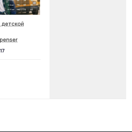
 детской
penser
17