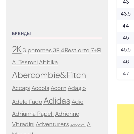
43
43,5
44
БРЕНДЫ
45
2K
45,5
3 pommes
3F
4Rest orto
7+Я
46
A. Testoni
Abbika
Abercombie&Fitch
47
Accapi
Acoola
Acorn
Adagio
Adidas
Adele Fado
Adio
Adrianna Papell
Adrienne
Vittadini
Adventurers
A
Aeropostal