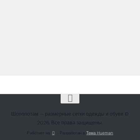
Шопопотам — размерные сетки одежды и обуви ©
2026. Все права защищены.
Работает на
- Разработан в
Тема Hueman