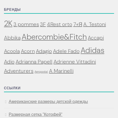
БРЕНДЫ
2K
3 pommes
3F
4Rest orto
7+Я
A. Testoni
Abercombie&Fitch
Abbika
Accapi
Adidas
Acoola
Acorn
Adagio
Adele Fado
Adio
Adrianna Papell
Adrienne Vittadini
Adventurers
A Marinelli
Aeropostal
ССЫЛКИ
Американские размеры детской одежды
Размерная сетка "Котофей"