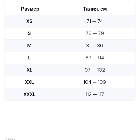
Размер
Талия, см
XS
71 — 74
S
76 — 79
M
81 — 86
L
89 — 94
XL
97 — 102
XXL
104 — 109
XXXL
112 — 117
SHARE