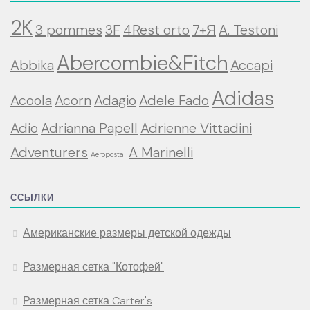
2K
3 pommes
3F
4Rest orto
7+Я
A. Testoni
Abercombie&Fitch
Abbika
Accapi
Adidas
Acoola
Acorn
Adagio
Adele Fado
Adio
Adrianna Papell
Adrienne Vittadini
Adventurers
A Marinelli
Aeropostal
ССЫЛКИ
Американские размеры детской одежды
Размерная сетка "Котофей"
Размерная сетка Carter's