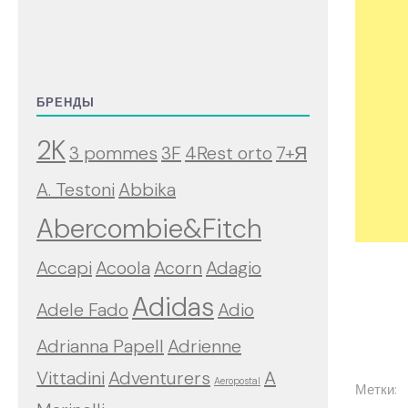
БРЕНДЫ
2K
3 pommes
3F
4Rest orto
7+Я
A. Testoni
Abbika
Abercombie&Fitch
Accapi
Acoola
Acorn
Adagio
Adidas
Adele Fado
Adio
Adrianna Papell
Adrienne
Vittadini
Adventurers
A
Aeropostal
Метки: