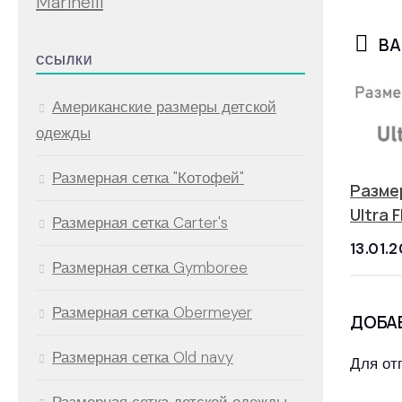
Marinelli
ВА
ССЫЛКИ
Американские размеры детской
одежды
Размерная сетка "Котофей"
Разме
Ultra F
Размерная сетка Carter's
13.01.
Размерная сетка Gymboree
Размерная сетка Obermeyer
ДОБА
Размерная сетка Old navy
Для от
Размерная сетка детской одежды