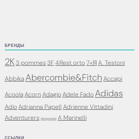
БРЕНДЫ
2K
3 pommes
3F
4Rest orto
7+Я
A. Testoni
Abercombie&Fitch
Abbika
Accapi
Adidas
Acoola
Acorn
Adagio
Adele Fado
Adio
Adrianna Papell
Adrienne Vittadini
Adventurers
A Marinelli
Aeropostal
ССЫЛКИ