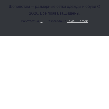
Шопопотам — размерные сетки одежды и обуви ©
2026. Все права защищены.
Работает на
- Разработан в
Тема Hueman