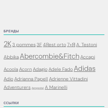
БРЕНДЫ
2K
3 pommes
3F
4Rest orto
7+Я
A. Testoni
Abercombie&Fitch
Abbika
Accapi
Adidas
Acoola
Acorn
Adagio
Adele Fado
Adio
Adrianna Papell
Adrienne Vittadini
Adventurers
A Marinelli
Aeropostal
ССЫЛКИ