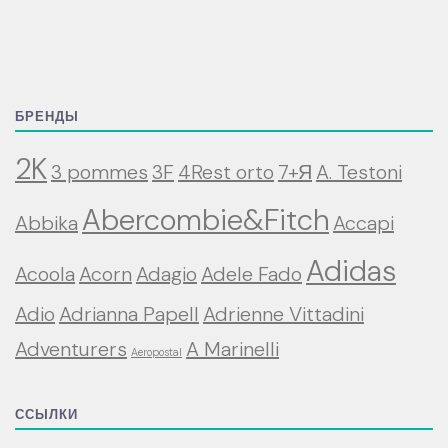
БРЕНДЫ
2K
3 pommes
3F
4Rest orto
7+Я
A. Testoni
Abercombie&Fitch
Abbika
Accapi
Adidas
Acoola
Acorn
Adagio
Adele Fado
Adio
Adrianna Papell
Adrienne Vittadini
Adventurers
A Marinelli
Aeropostal
ССЫЛКИ