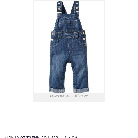
Комбинезон Old navy
Длина от талии до низа — 57 см