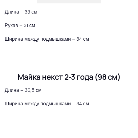
Длина – 38 см
Рукав – 31 см
Ширина между подмышками – 34 см
Майка некст 2-3 года (98 см)
Длина – 36,5 см
Ширина между подмышками – 34 см