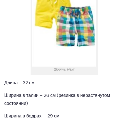
Шорты Next
Длина – 32 см
Ширина в талии – 26 см (резинка в нерастянутом
состоянии)
Ширина в бедрах — 29 см