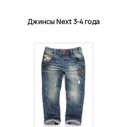
Джинсы Next 3-4 года