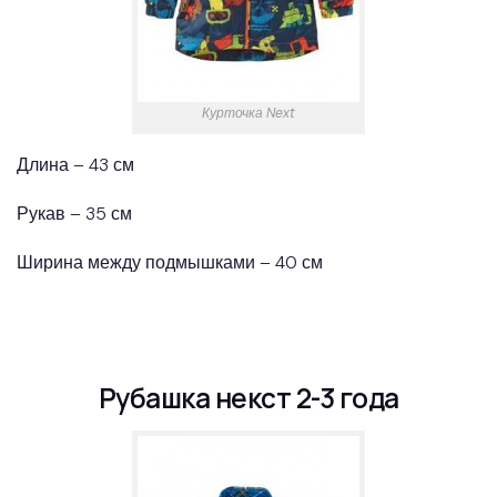
Курточка Next
Длина – 43 см
Рукав – 35 см
Ширина между подмышками – 40 см
Рубашка некст 2-3 года