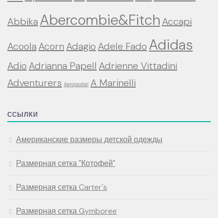
Abercombie&Fitch
Abbika
Accapi
Adidas
Acoola
Acorn
Adagio
Adele Fado
Adio
Adrianna Papell
Adrienne Vittadini
Adventurers
A Marinelli
Aeropostal
ССЫЛКИ
Американские размеры детской одежды
Размерная сетка "Котофей"
Размерная сетка Carter's
Размерная сетка Gymboree