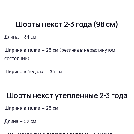
Шорты некст 2-3 года (98 см)
Длина – 34 см
Ширина в талии – 25 см (резинка в нерастянутом
состоянии)
Ширина в бедрах — 35 см
Шорты некст утепленные 2-3 года
Ширина в талии – 25 см
Длина – 32 см