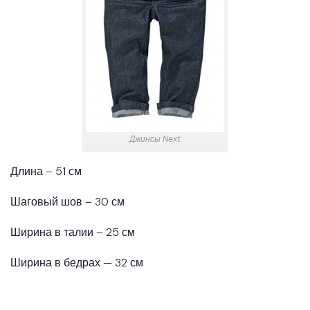
Джинсы Next
Длина – 51 см
Шаговый шов – 30 см
Ширина в талии – 25 см
Ширина в бедрах — 32 см