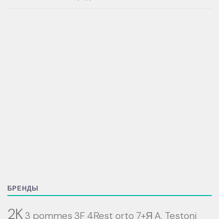
БРЕНДЫ
2K
3 pommes
3F
4Rest orto
7+Я
A. Testoni