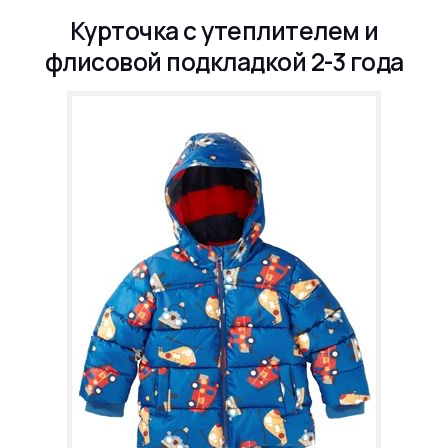
Курточка с утеплителем и
флисовой подкладкой 2-3 года