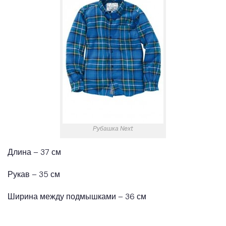
Рубашка Next
Длина – 37 см
Рукав – 35 см
Ширина между подмышками – 36 см