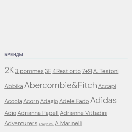
БРЕНДЫ
2K
3 pommes
3F
4Rest orto
7+Я
A. Testoni
Abercombie&Fitch
Abbika
Accapi
Adidas
Acoola
Acorn
Adagio
Adele Fado
Adio
Adrianna Papell
Adrienne Vittadini
Adventurers
A Marinelli
Aeropostal