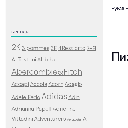
Рукав 
БРЕНДЫ
2K
3 pommes
3F
4Rest orto
7+Я
Пи
A. Testoni
Abbika
Abercombie&Fitch
Accapi
Acoola
Acorn
Adagio
Adidas
Adele Fado
Adio
Adrianna Papell
Adrienne
Vittadini
Adventurers
A
Aeropostal