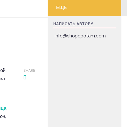
ЕЩЁ
НАПИСАТЬ АВТОРУ
8
info@shopopotam.com
ой,
SHARE
дка
ица
он,