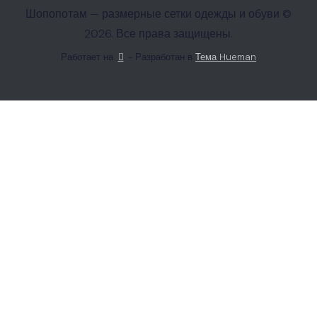
Шопопотам — размерные сетки одежды и обуви ©
2026. Все права защищены.
Работает на
- Разработан в
Тема Hueman