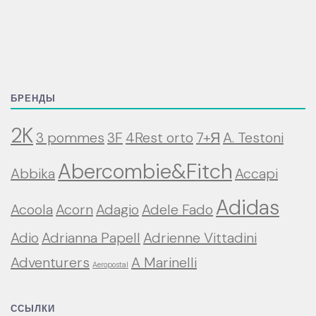
БРЕНДЫ
2K
3 pommes
3F
4Rest orto
7+Я
A. Testoni
Abercombie&Fitch
Abbika
Accapi
Adidas
Acoola
Acorn
Adagio
Adele Fado
Adio
Adrianna Papell
Adrienne Vittadini
Adventurers
A Marinelli
Aeropostal
ССЫЛКИ