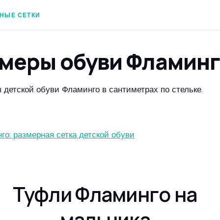
НЫЕ СЕТКИ
меры обуви Фламин
 детской обуви Фламинго в сантиметрах по стельке.
го: размерная сетка детской обуви
Туфли Фламинго на
мальчика