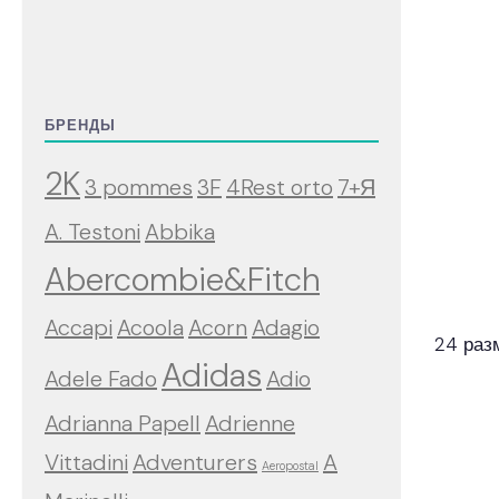
БРЕНДЫ
2K
3 pommes
3F
4Rest orto
7+Я
A. Testoni
Abbika
Abercombie&Fitch
Accapi
Acoola
Acorn
Adagio
24 раз
Adidas
Adele Fado
Adio
Adrianna Papell
Adrienne
Vittadini
Adventurers
A
Aeropostal