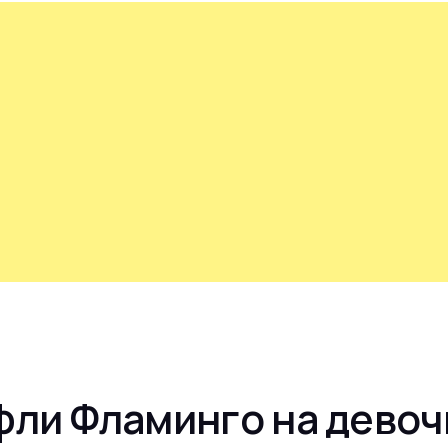
фли Фламинго на девоч