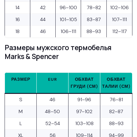
14
42
96–100
78–82
102–106
16
44
101–105
83–87
107–111
18
46
106–111
88–93
112–117
Размеры мужского термобелья
Marks & Spencer
РАЗМЕР
EUR
ОБХВАТ
ОБХВАТ
ГРУДИ (СМ)
ТАЛИИ (СМ)
S
46
91–96
76–81
M
48–50
97–102
82–87
L
52–54
103–108
88–93
XL
56
109–114
94–99