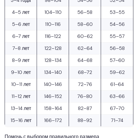
3–4 года
98–104
54–56
52–54
4–5 лет
104–110
56–58
53–55
5–6 лет
110–116
58–60
54–56
6–7 лет
116–122
60–62
55–57
7–8 лет
122–128
62–64
56–58
8–9 лет
128–134
64–68
57–60
9–10 лет
134–140
68–72
59–62
10–11 лет
140–146
72–76
61–64
11–12 лет
146–152
76–80
63–66
13–14 лет
158–164
82–87
67–70
15–16 лет
166–172
88–92
71–74
Помочь с выбором правильного размера