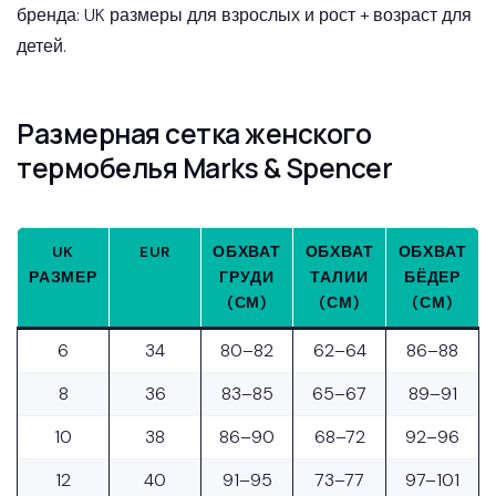
бренда: UK размеры для взрослых и рост + возраст для
детей.
Размерная сетка женского
термобелья Marks & Spencer
UK
EUR
ОБХВАТ
ОБХВАТ
ОБХВАТ
РАЗМЕР
ГРУДИ
ТАЛИИ
БЁДЕР
(СМ)
(СМ)
(СМ)
6
34
80–82
62–64
86–88
8
36
83–85
65–67
89–91
10
38
86–90
68–72
92–96
12
40
91–95
73–77
97–101