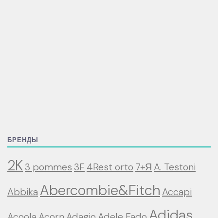
БРЕНДЫ
2K
3 pommes
3F
4Rest orto
7+Я
A. Testoni
Abercombie&Fitch
Abbika
Accapi
Adidas
Acoola
Acorn
Adagio
Adele Fado