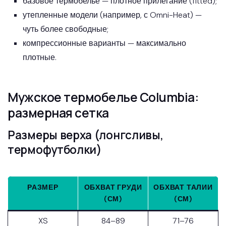
базовое термобелье — плотное прилегание (fitted);
утепленные модели (например, с Omni-Heat) —
чуть более свободные;
компрессионные варианты — максимально
плотные.
Мужское термобелье Columbia:
размерная сетка
Размеры верха (лонгсливы,
термофутболки)
РАЗМЕР
ОБХВАТ ГРУДИ
ОБХВАТ ТАЛИИ
(СМ)
(СМ)
XS
84–89
71–76