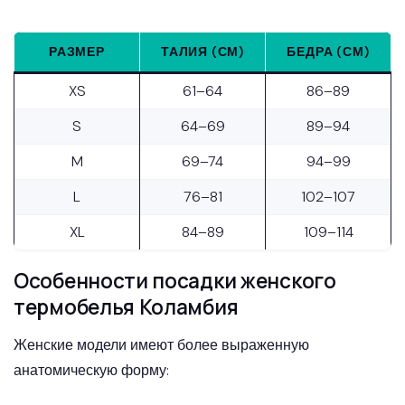
РАЗМЕР
ТАЛИЯ (СМ)
БЕДРА (СМ)
XS
61–64
86–89
S
64–69
89–94
M
69–74
94–99
L
76–81
102–107
XL
84–89
109–114
Особенности посадки женского
термобелья Коламбия
Женские модели имеют более выраженную
анатомическую форму: