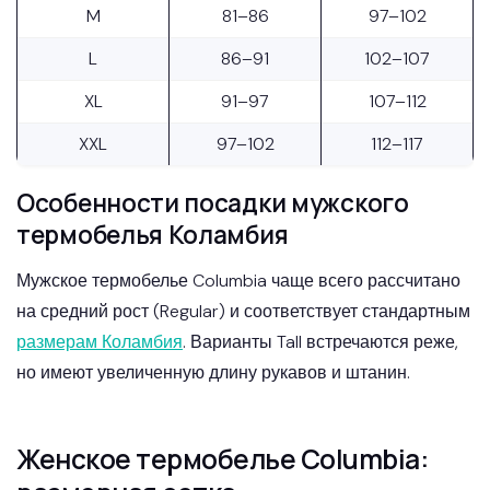
M
81–86
97–102
L
86–91
102–107
XL
91–97
107–112
XXL
97–102
112–117
Особенности посадки мужского
термобелья Коламбия
Мужское термобелье Columbia чаще всего рассчитано
на средний рост (Regular) и соответствует стандартным
размерам Коламбия
. Варианты Tall встречаются реже,
но имеют увеличенную длину рукавов и штанин.
Женское термобелье Columbia: