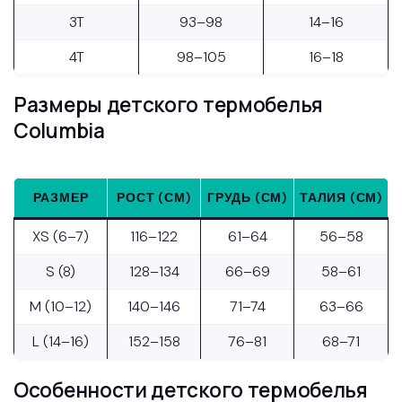
3T
93–98
14–16
4T
98–105
16–18
Размеры детского термобелья
Columbia
РАЗМЕР
РОСТ (СМ)
ГРУДЬ (СМ)
ТАЛИЯ (СМ)
XS (6–7)
116–122
61–64
56–58
S (8)
128–134
66–69
58–61
M (10–12)
140–146
71–74
63–66
L (14–16)
152–158
76–81
68–71
Особенности детского термобелья