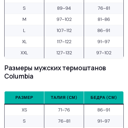
S
89–94
76–81
M
97–102
81–86
L
107–112
86–91
XL
117–122
91–97
XXL
127–132
97–102
Размеры мужских термоштанов
Columbia
РАЗМЕР
ТАЛИЯ (СМ)
БЕДРА (СМ)
XS
71–76
86–91
S
76–81
91–97