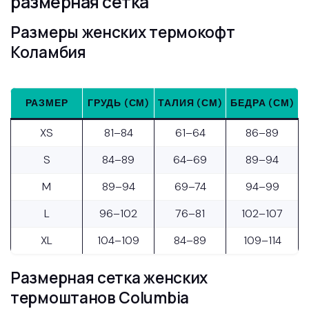
размерная сетка
Размеры женских термокофт
Коламбия
РАЗМЕР
ГРУДЬ (СМ)
ТАЛИЯ (СМ)
БЕДРА (СМ)
XS
81–84
61–64
86–89
S
84–89
64–69
89–94
M
89–94
69–74
94–99
L
96–102
76–81
102–107
XL
104–109
84–89
109–114
Размерная сетка женских
термоштанов Columbia