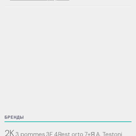
БРЕНДЫ
2K
3 pommes
3F
4Rest orto
7+Я
A. Testoni