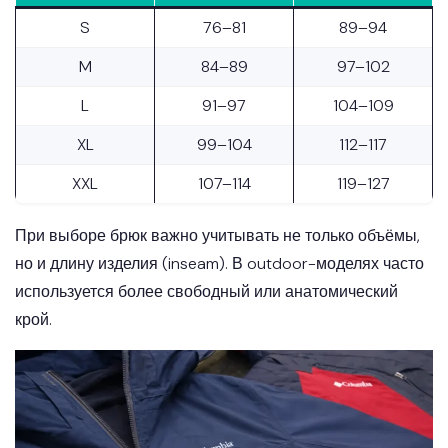
S
76–81
89–94
M
84–89
97–102
L
91–97
104–109
XL
99–104
112–117
XXL
107–114
119–127
При выборе брюк важно учитывать не только объёмы,
но и длину изделия (inseam). В outdoor-моделях часто
используется более свободный или анатомический
крой.