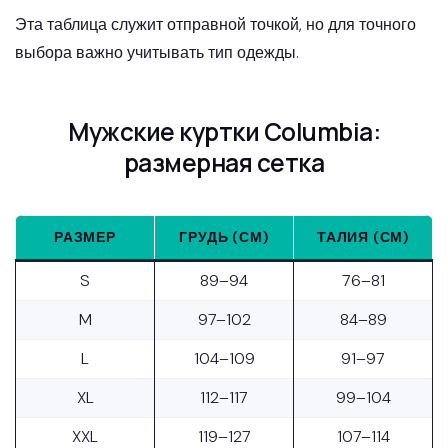
Эта таблица служит отправной точкой, но для точного
выбора важно учитывать тип одежды.
Мужские куртки Columbia:
размерная сетка
РАЗМЕР
ГРУДЬ (СМ)
ТАЛИЯ (СМ)
S
89–94
76–81
M
97–102
84–89
L
104–109
91–97
XL
112–117
99–104
XXL
119–127
107–114