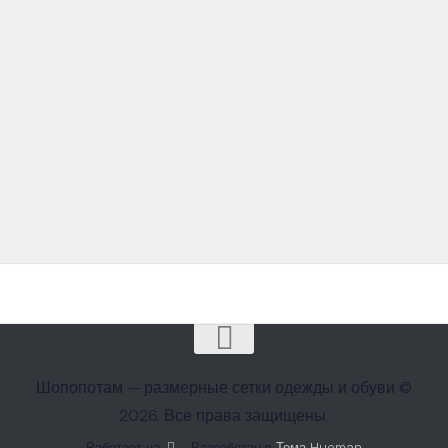
Шопопотам — размерные сетки одежды и обуви ©
2026. Все права защищены.
Работает на
- Разработан в
Тема Hueman