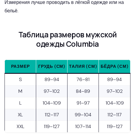
Измерения лучше проводить в лёгкой одежде или на
бельё.
Таблица размеров мужской
одежды Columbia
РАЗМЕР
ГРУДЬ (СМ)
ТАЛИЯ (СМ)
БЁДРА (СМ)
S
89–94
76–81
89–94
M
97–102
84–89
97–102
L
104–109
91–97
104–109
XL
112–117
99–104
112–117
XXL
119–127
107–114
119–127