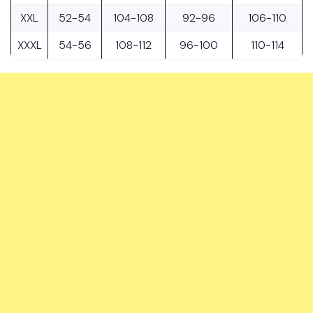
XXL
52-54
104-108
92-96
106-110
XXXL
54-56
108-112
96-100
110-114