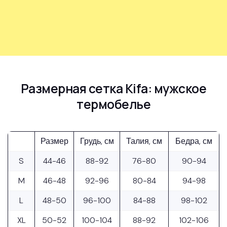
Размерная сетка Kifa: мужское
термобелье
Размер
Грудь, см
Талия, см
Бедра, см
S
44-46
88-92
76-80
90-94
M
46-48
92-96
80-84
94-98
L
48-50
96-100
84-88
98-102
XL
50-52
100-104
88-92
102-106