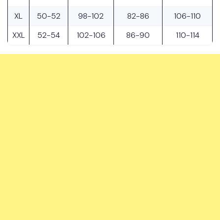
XL
50-52
98-102
82-86
106-110
XXL
52-54
102-106
86-90
110-114