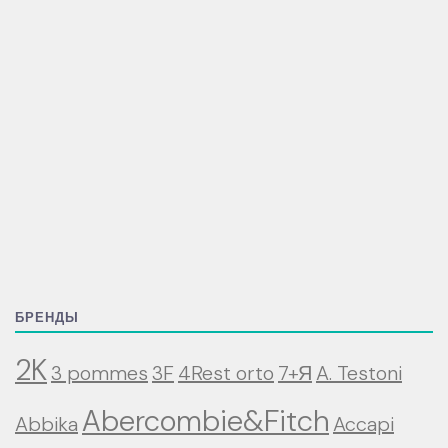
БРЕНДЫ
2K
3 pommes
3F
4Rest orto
7+Я
A. Testoni
Abercombie&Fitch
Abbika
Accapi