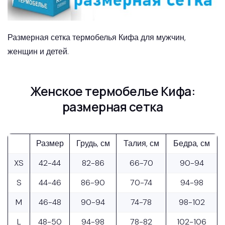
Размерная сетка термобелья Кифа для мужчин,
женщин и детей.
Женское термобелье Кифа:
размерная сетка
Размер
Грудь, см
Талия, см
Бедра, см
XS
42-44
82-86
66-70
90-94
S
44-46
86-90
70-74
94-98
M
46-48
90-94
74-78
98-102
L
48-50
94-98
78-82
102-106