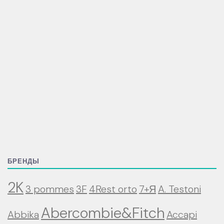
БРЕНДЫ
2K
3 pommes
3F
4Rest orto
7+Я
A. Testoni
Abercombie&Fitch
Abbika
Accapi