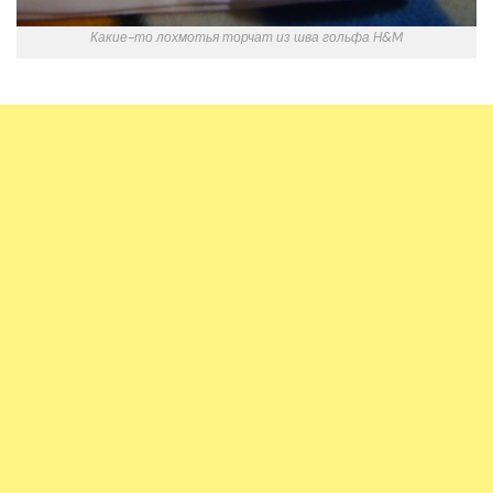
Какие-то лохмотья торчат из шва гольфа H&M