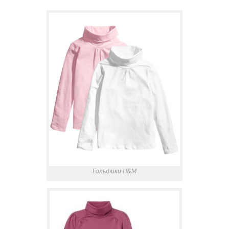
Гольфики H&M