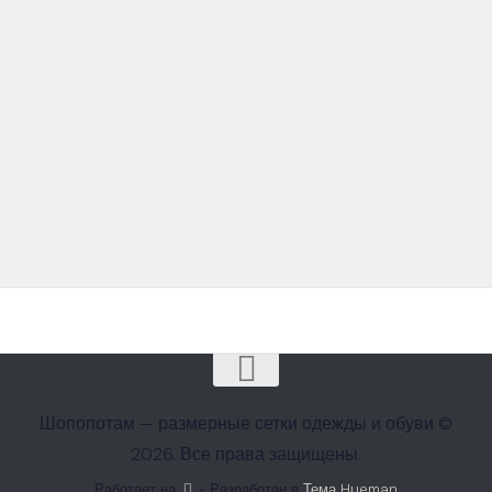
Шопопотам — размерные сетки одежды и обуви ©
2026. Все права защищены.
Работает на
- Разработан в
Тема Hueman