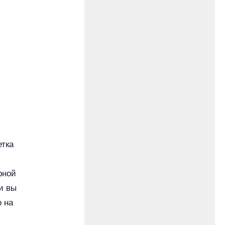
етка
рной
и вы
о на