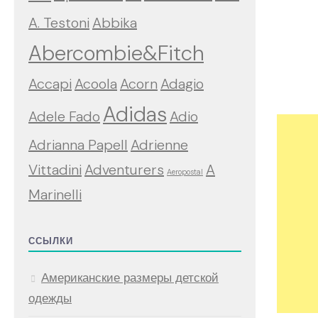
A. Testoni
Abbika
Abercombie&Fitch
Accapi
Acoola
Acorn
Adagio
Adidas
Adele Fado
Adio
Adrianna Papell
Adrienne
Vittadini
Adventurers
A
Aeropostal
Marinelli
ССЫЛКИ
Американские размеры детской
одежды