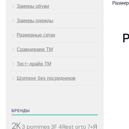
Размерн
Замеры обуви
Замеры одежды
Р
Размерные сетки
Сравниваем ТМ
Тест-драйв ТМ
Шоппинг без посредников
БРЕНДЫ
2K
3 pommes
3F
4Rest orto
7+Я