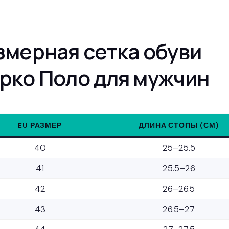
змерная сетка обуви
рко Поло для мужчин
EU РАЗМЕР
ДЛИНА СТОПЫ (СМ)
40
25–25.5
41
25.5–26
42
26–26.5
43
26.5–27