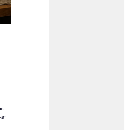
ов
жет