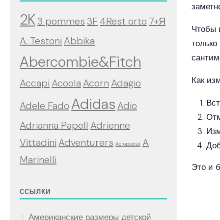
заметно
2K
3 pommes
3F
4Rest orto
7+Я
Чтобы 
A. Testoni
Abbika
только
сантим
Abercombie&Fitch
Как из
Accapi
Acoola
Acorn
Adagio
Adidas
Вст
Adele Fado
Adio
Отм
Adrianna Papell
Adrienne
Изм
Vittadini
Adventurers
A
Доб
Aeropostal
Marinelli
Это и 
ССЫЛКИ
Американские размеры детской