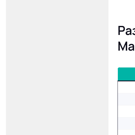
Ра
Ма