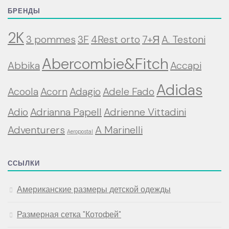
БРЕНДЫ
2K
3 pommes
3F
4Rest orto
7+Я
A. Testoni
Abercombie&Fitch
Abbika
Accapi
Adidas
Acoola
Acorn
Adagio
Adele Fado
Adio
Adrianna Papell
Adrienne Vittadini
Adventurers
A Marinelli
Aeropostal
ССЫЛКИ
Американские размеры детской одежды
Размерная сетка "Котофей"