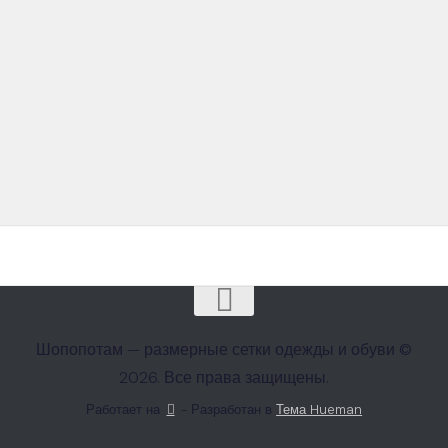
Шопопотам — размерные сетки одежды и обуви ©
2026. Все права защищены.
Работает на
- Разработан в
Тема Hueman