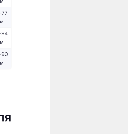
см
-77
см
-84
см
-90
см
ля