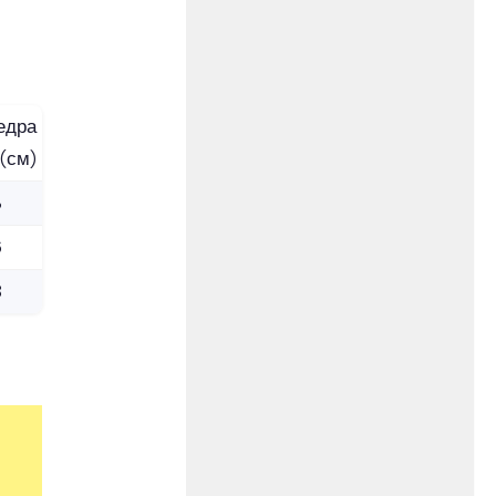
едра
(см)
3
6
8