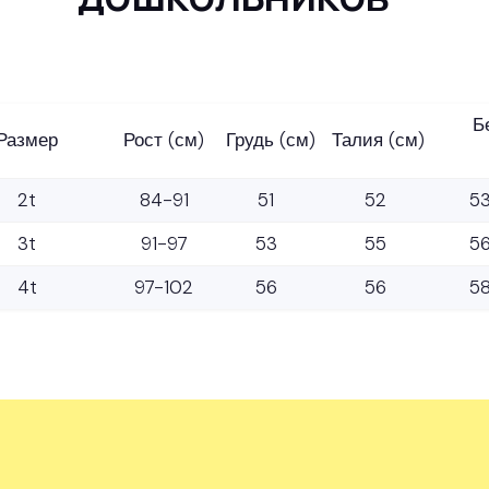
Б
Размер
Рост (см)
Грудь (см)
Талия (см)
2t
84-91
51
52
5
3t
91-97
53
55
5
4t
97-102
56
56
5