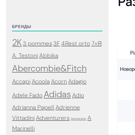
Ра
БРЕНДЫ
2K
3 pommes
3F
4Rest orto
7+Я
Р
A. Testoni
Abbika
Abercombie&Fitch
Новор
Accapi
Acoola
Acorn
Adagio
Adidas
Adele Fado
Adio
Adrianna Papell
Adrienne
Vittadini
Adventurers
A
Aeropostal
Marinelli