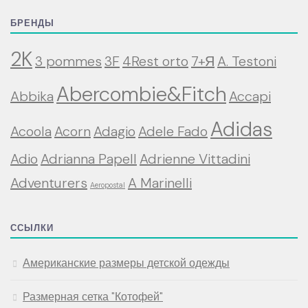
БРЕНДЫ
2K
3 pommes
3F
4Rest orto
7+Я
A. Testoni
Abercombie&Fitch
Abbika
Accapi
Adidas
Acoola
Acorn
Adagio
Adele Fado
Adio
Adrianna Papell
Adrienne Vittadini
Adventurers
A Marinelli
Aeropostal
ССЫЛКИ
Американские размеры детской одежды
Размерная сетка "Котофей"