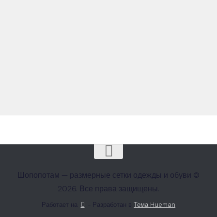
Шопопотам — размерные сетки одежды и обуви ©
2026. Все права защищены.
Работает на
- Разработан в
Тема Hueman