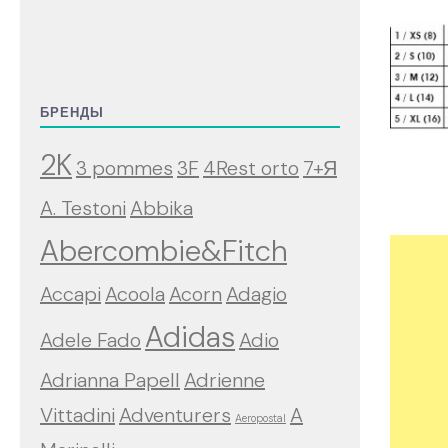
БРЕНДЫ
2K
3 pommes
3F
4Rest orto
7+Я
A. Testoni
Abbika
Abercombie&Fitch
Accapi
Acoola
Acorn
Adagio
Adidas
Adele Fado
Adio
Adrianna Papell
Adrienne
Vittadini
Adventurers
A
Aeropostal