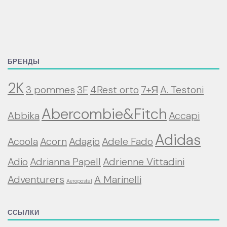
БРЕНДЫ
2K
3 pommes
3F
4Rest orto
7+Я
A. Testoni
Abercombie&Fitch
Abbika
Accapi
Adidas
Acoola
Acorn
Adagio
Adele Fado
Adio
Adrianna Papell
Adrienne Vittadini
Adventurers
A Marinelli
Aeropostal
ССЫЛКИ