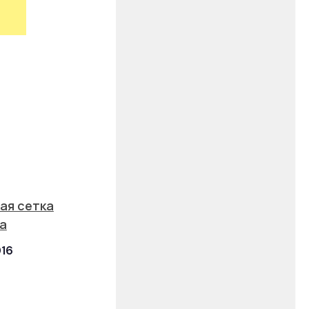
ая сетка
la
016