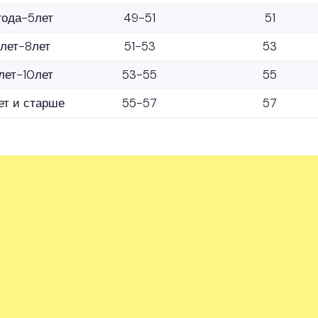
года-5лет
49-51
51
лет-8лет
51-53
53
лет-10лет
53-55
55
ет и старше
55-57
57