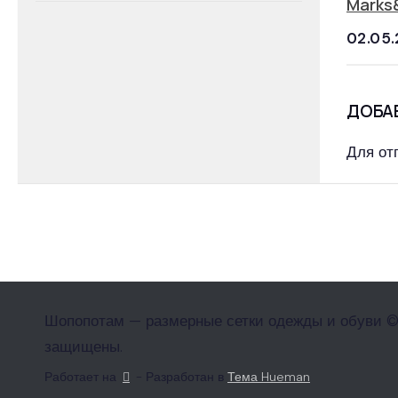
Marks
02.05.
ДОБА
Для от
Шопопотам — размерные сетки одежды и обуви ©
защищены.
Работает на
- Разработан в
Тема Hueman