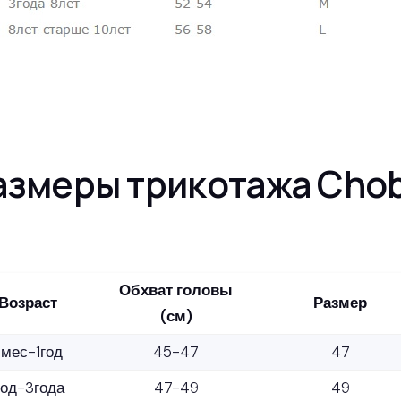
азмеры трикотажа Chob
Обхват головы
Возраст
Размер
(см)
мес-1год
45-47
47
год-3года
47-49
49