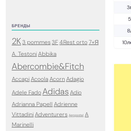
3
5
БРЕНДЫ
8
2K
3 pommes
3F
4Rest orto
7+Я
10л
A. Testoni
Abbika
Abercombie&Fitch
Accapi
Acoola
Acorn
Adagio
Adidas
Adele Fado
Adio
Adrianna Papell
Adrienne
Vittadini
Adventurers
A
Aeropostal
Marinelli