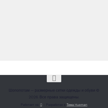
Шопопотам — размерные сетки одежды и обуви ©
2026. Все права защищены.
Работает на
- Разработан в
Тема Hueman