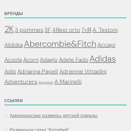
БРЕНДЫ
2K
3 pommes
3F
4Rest orto
7+Я
A. Testoni
Abercombie&Fitch
Abbika
Accapi
Adidas
Acoola
Acorn
Adagio
Adele Fado
Adio
Adrianna Papell
Adrienne Vittadini
Adventurers
A Marinelli
Aeropostal
ССЫЛКИ
Американские размеры детской одежды
Размерная сетка "Котофей"