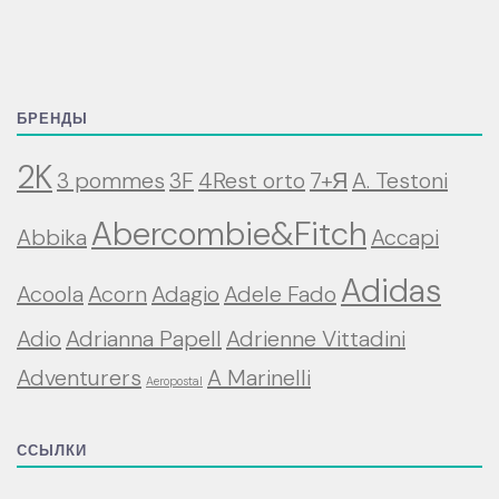
БРЕНДЫ
2K
3 pommes
3F
4Rest orto
7+Я
A. Testoni
Abercombie&Fitch
Abbika
Accapi
Adidas
Acoola
Acorn
Adagio
Adele Fado
Adio
Adrianna Papell
Adrienne Vittadini
Adventurers
A Marinelli
Aeropostal
ССЫЛКИ