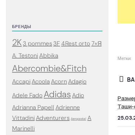
БРЕНДЫ
2K
3 pommes
3F
4Rest orto
7+Я
A. Testoni
Abbika
Метки:
Abercombie&Fitch
ВА
Accapi
Acoola
Acorn
Adagio
Adidas
Adele Fado
Adio
Разме
Таши-
Adrianna Papell
Adrienne
Vittadini
Adventurers
A
25.03.
Aeropostal
Marinelli