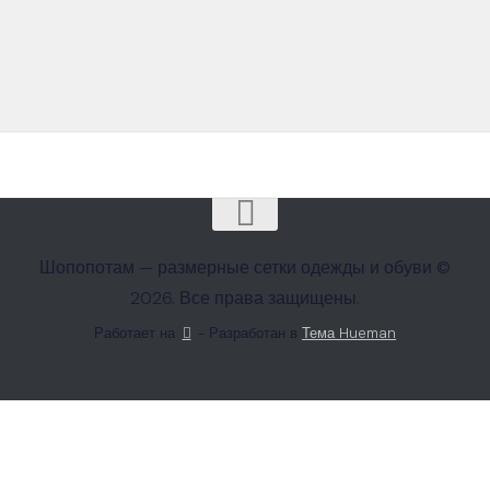
Шопопотам — размерные сетки одежды и обуви ©
2026. Все права защищены.
Работает на
- Разработан в
Тема Hueman