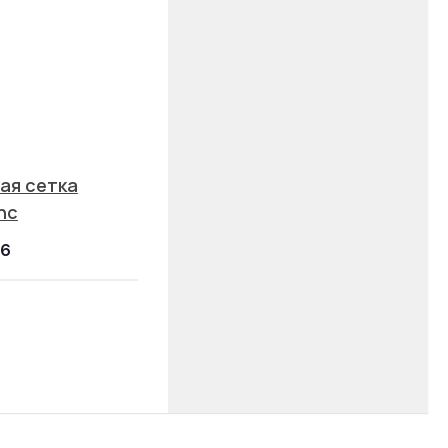
ая сетка
nc
16