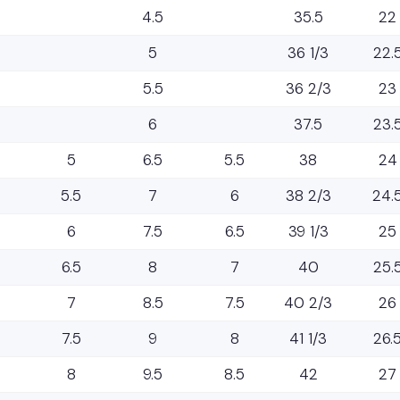
4.5
35.5
22
5
36 1/3
22.
5.5
36 2/3
23
6
37.5
23.
5
6.5
5.5
38
24
5.5
7
6
38 2/3
24.
6
7.5
6.5
39 1/3
25
6.5
8
7
40
25.
7
8.5
7.5
40 2/3
26
7.5
9
8
41 1/3
26.
8
9.5
8.5
42
27