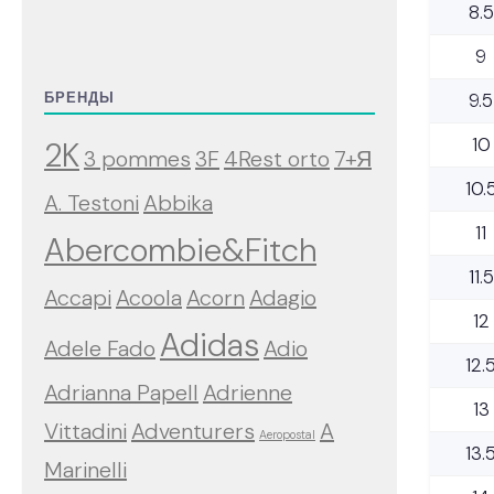
8.5
9
9.5
БРЕНДЫ
10
2K
3 pommes
3F
4Rest orto
7+Я
10.
A. Testoni
Abbika
11
Abercombie&Fitch
11.5
Accapi
Acoola
Acorn
Adagio
12
Adidas
Adele Fado
Adio
12.
Adrianna Papell
Adrienne
13
Vittadini
Adventurers
A
Aeropostal
13.
Marinelli