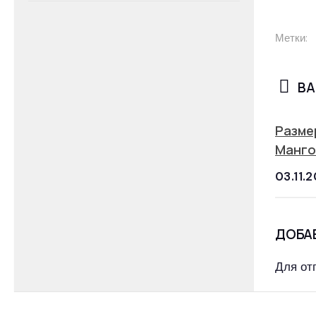
Метки:
ВА
Разме
Манго
03.11.
ДОБА
Для от