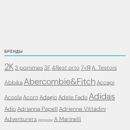
БРЕНДЫ
2K
3 pommes
3F
4Rest orto
7+Я
A. Testoni
Abercombie&Fitch
Abbika
Accapi
Adidas
Acoola
Acorn
Adagio
Adele Fado
Adio
Adrianna Papell
Adrienne Vittadini
Adventurers
A Marinelli
Aeropostal