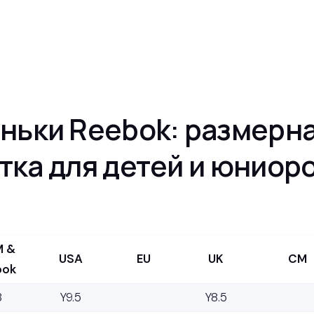
ньки Reebok: размерн
тка для детей и юниор
 &
USA
EU
UK
CM
bok
8
Y9.5
Y8.5