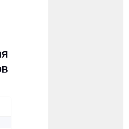
ая
ов