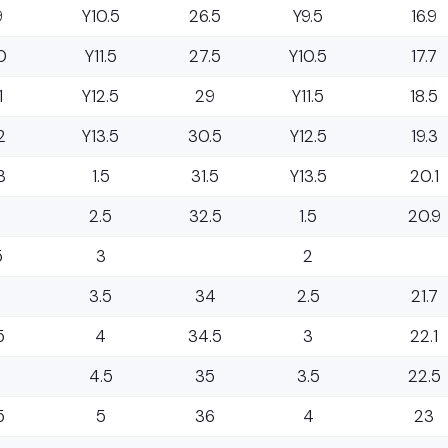
9
Y10.5
26.5
Y9.5
16.9
0
Y11.5
27.5
Y10.5
17.7
1
Y12.5
29
Y11.5
18.5
2
Y13.5
30.5
Y12.5
19.3
3
1.5
31.5
Y13.5
20.1
2.5
32.5
1.5
20.9
5
3
2
3.5
34
2.5
21.7
5
4
34.5
3
22.1
4.5
35
3.5
22.5
5
5
36
4
23