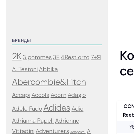
БРЕНДЫ
Ко
2K
3 pommes
3F
4Rest orto
7+Я
се
A. Testoni
Abbika
Abercombie&Fitch
Accapi
Acoola
Acorn
Adagio
Adidas
CCM
Adele Fado
Adio
Ree
Adrianna Papell
Adrienne
Y
Vittadini
Adventurers
A
Aeropostal