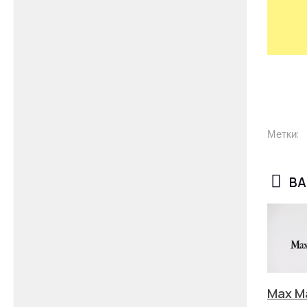
Метки:
ВА
Max M