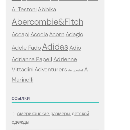
A. Testoni
Abbika
Abercombie&Fitch
Accapi
Acoola
Acorn
Adagio
Adidas
Adele Fado
Adio
Adrianna Papell
Adrienne
Vittadini
Adventurers
A
Aeropostal
Marinelli
ССЫЛКИ
Американские размеры детской
одежды