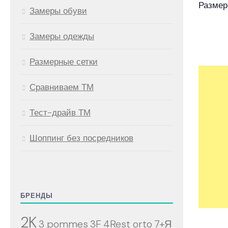
Размер
Замеры обуви
Замеры одежды
Размерные сетки
Сравниваем ТМ
Тест-драйв ТМ
Шоппинг без посредников
БРЕНДЫ
2K
3 pommes
3F
4Rest orto
7+Я