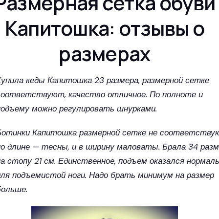
Размерная сетка обуви
Капитошка: отзывы о
размерах
Купила кеды Капитошка 23 размера, размерной сетке
соответствуют, качество отличное. По полноте и
подъему можно регулировать шнурками.
Ботинки Капитошка размерной сетке не соответству
по длине — тесны, и в ширину маловаты. Брала 34 раз
на стопу 21 см. Единственное, подъем оказался нормал
для подъемистой ноги. Надо брать минимум на размер
больше.