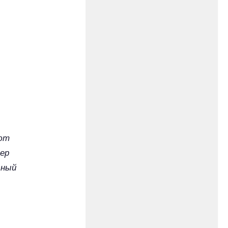
ют
мер
ьный