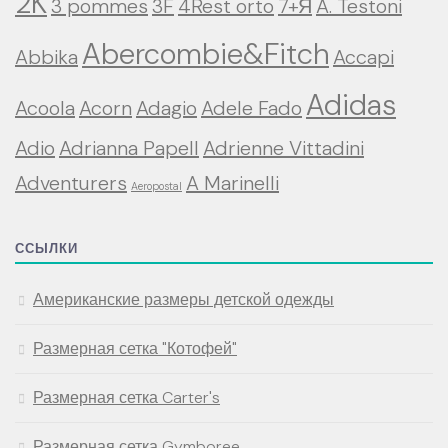
2K
3 pommes
3F
4Rest orto
7+Я
A. Testoni
Abercombie&Fitch
Abbika
Accapi
Adidas
Acoola
Acorn
Adagio
Adele Fado
Adio
Adrianna Papell
Adrienne Vittadini
Adventurers
A Marinelli
Aeropostal
ССЫЛКИ
Американские размеры детской одежды
Размерная сетка "Котофей"
Размерная сетка Carter's
Размерная сетка Gymboree