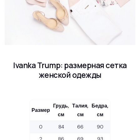
Ivanka Trump: размерная сетка
женской одежды
Грудь,
Талия,
Бедра,
Размер
см
см
см
0
84
66
90
2
86
69
93