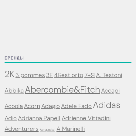
БРЕНДЫ
2K
3 pommes
3F
4Rest orto
7+Я
A. Testoni
Abercombie&Fitch
Abbika
Accapi
Adidas
Acoola
Acorn
Adagio
Adele Fado
Adio
Adrianna Papell
Adrienne Vittadini
Adventurers
A Marinelli
Aeropostal