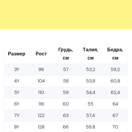
Грудь,
Талия,
Бедра,
Размер
Рост
см
см
см
3Y
98
57
53,2
59,2
4Y
104
58
53,8
60,8
5Y
110
59
54,4
62,4
6Y
116
60
55
64
7Y
122
63
57,4
67
8Y
128
66
59,8
70