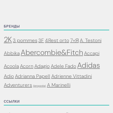
БРЕНДЫ
2K
3 pommes
3F
4Rest orto
7+Я
A. Testoni
Abercombie&Fitch
Abbika
Accapi
Adidas
Acoola
Acorn
Adagio
Adele Fado
Adio
Adrianna Papell
Adrienne Vittadini
Adventurers
A Marinelli
Aeropostal
ССЫЛКИ