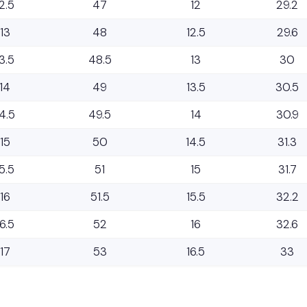
2.5
47
12
29.2
13
48
12.5
29.6
3.5
48.5
13
30
14
49
13.5
30.5
4.5
49.5
14
30.9
15
50
14.5
31.3
5.5
51
15
31.7
16
51.5
15.5
32.2
16.5
52
16
32.6
17
53
16.5
33