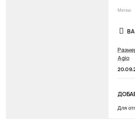
Метки:
ВА
Разме
Agio
20.09.
ДОБА
Для от