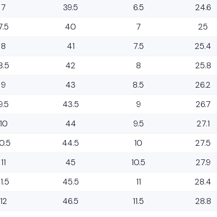
7
39.5
6.5
24.6
7.5
40
7
25
8
41
7.5
25.4
8.5
42
8
25.8
9
43
8.5
26.2
9.5
43.5
9
26.7
10
44
9.5
27.1
0.5
44.5
10
27.5
11
45
10.5
27.9
11.5
45.5
11
28.4
12
46.5
11.5
28.8