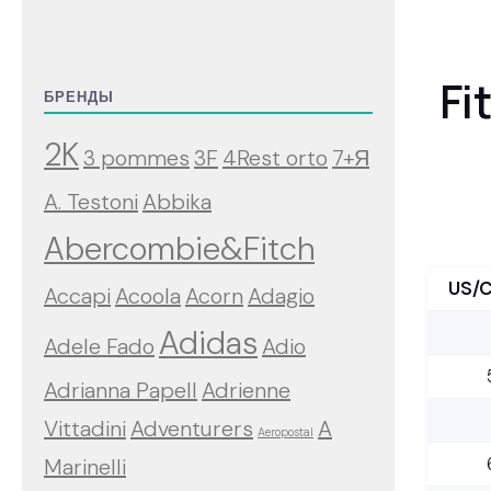
Fi
БРЕНДЫ
2K
3 pommes
3F
4Rest orto
7+Я
A. Testoni
Abbika
Abercombie&Fitch
US/
Accapi
Acoola
Acorn
Adagio
Adidas
Adele Fado
Adio
Adrianna Papell
Adrienne
Vittadini
Adventurers
A
Aeropostal
Marinelli