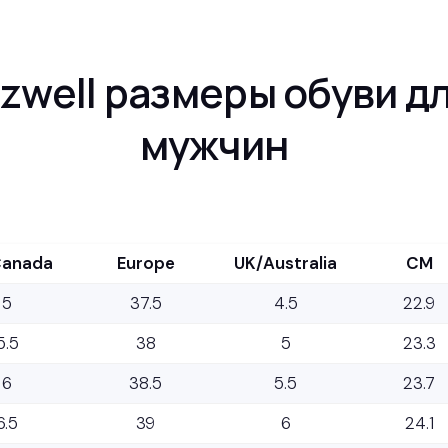
tzwell размеры обуви д
мужчин
Canada
Europe
UK/Australia
CM
5
37.5
4.5
22.9
5.5
38
5
23.3
6
38.5
5.5
23.7
6.5
39
6
24.1