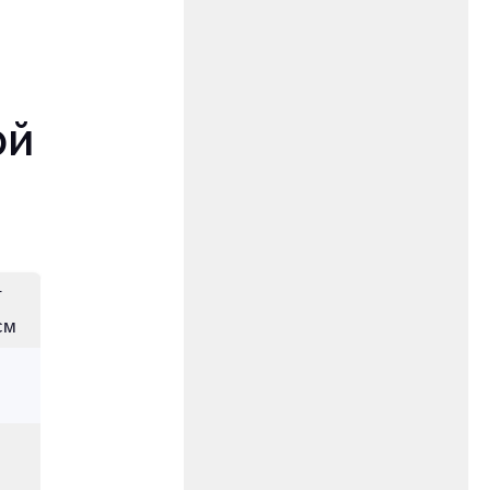
ой
т
см