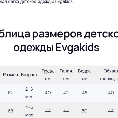
ная сетка детской одежды Evgakids.
блица размеров детск
одежды Evgakids
Грудь,
Талия,
Бедра,
Обхва
Размер
Возраст
см
см
см
головы, 
2-3
62
40
42
48
40
мес
4-6
68
44
44
50
44
мес