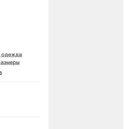
 одежда
размеры
6