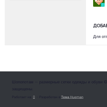
ДОБА
Для от
Шопопотам — размерные сетки одежды и обуви ©
защищены.
Работает на
- Разработан в
Тема Hueman