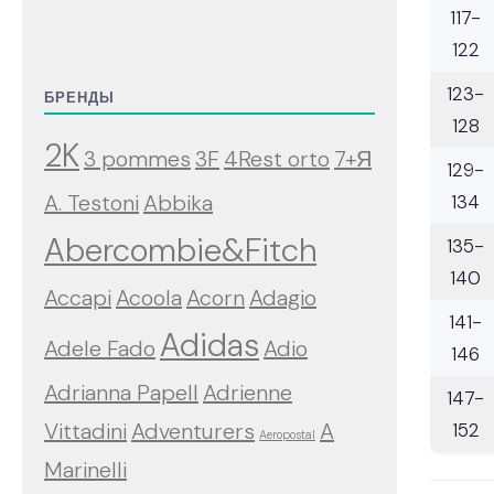
117-
122
123-
БРЕНДЫ
128
2K
3 pommes
3F
4Rest orto
7+Я
129-
A. Testoni
Abbika
134
Abercombie&Fitch
135-
140
Accapi
Acoola
Acorn
Adagio
141-
Adidas
Adele Fado
Adio
146
Adrianna Papell
Adrienne
147-
Vittadini
Adventurers
A
152
Aeropostal
Marinelli