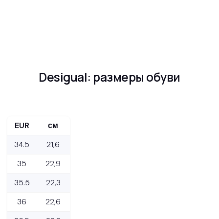
Desigual: размеры обуви
EUR
см
34.5
21,6
35
22,9
35.5
22,3
36
22,6