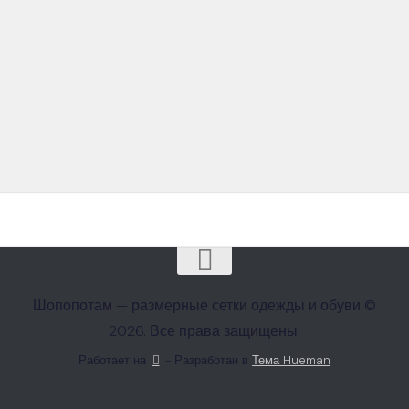
Шопопотам — размерные сетки одежды и обуви ©
2026. Все права защищены.
Работает на
- Разработан в
Тема Hueman