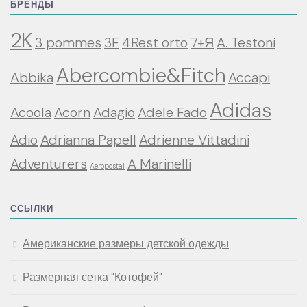
БРЕНДЫ
2K
3 pommes
3F
4Rest orto
7+Я
A. Testoni
Abercombie&Fitch
Abbika
Accapi
Adidas
Acoola
Acorn
Adagio
Adele Fado
Adio
Adrianna Papell
Adrienne Vittadini
Adventurers
A Marinelli
Aeropostal
ССЫЛКИ
Американские размеры детской одежды
Размерная сетка "Котофей"